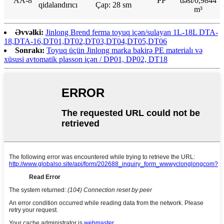
AA-8
PP
dəst/0,9844
qidalandırıcı
Çap: 28 sm
m³
Əvvəlki:
Jinlong Brend ferma toyuq içən/sulayan 1L-18L DTA-
18,DTA-16,DT01,DT02,DT03,DT04,DT05,DT06
Sonrakı:
Toyuq üçün Jinlong marka bakirə PE materialı və
xüsusi avtomatik plasson içən / DP01, DP02, DT18