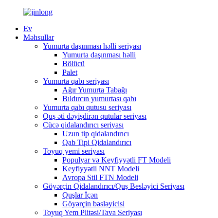
Ev
Məhsullar
Yumurta daşınması həlli seriyası
Yumurta daşınması həlli
Bölücü
Palet
Yumurta qabı seriyası
Ağır Yumurta Tabağı
Bıldırcın yumurtası qabı
Yumurta qabı qutusu seriyası
Quş əti dəyişdirən qutular seriyası
Cücə qidalandırıcı seriyası
Uzun tip qidalandırıcı
Qab Tipi Qidalandırıcı
Toyuq yemi seriyası
Populyar və Keyfiyyətli FT Modeli
Keyfiyyətli NNT Modeli
Avropa Stil FTN Modeli
Göyərçin Qidalandırıcı/Quş Besləyici Seriyası
Quşlar İçən
Göyərçin bəsləyicisi
Toyuq Yem Plitəsi/Tava Seriyası