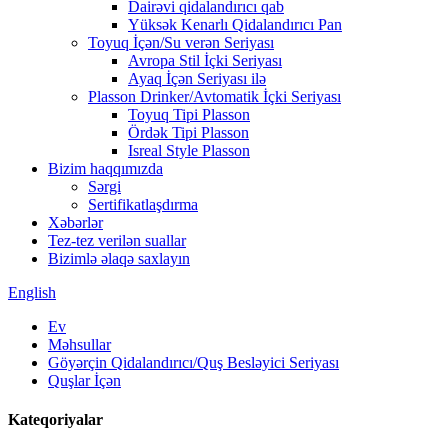
Dairəvi qidalandırıcı qab
Yüksək Kenarlı Qidalandırıcı Pan
Toyuq İçən/Su verən Seriyası
Avropa Stil İçki Seriyası
Ayaq İçən Seriyası ilə
Plasson Drinker/Avtomatik İçki Seriyası
Toyuq Tipi Plasson
Ördək Tipi Plasson
Isreal Style Plasson
Bizim haqqımızda
Sərgi
Sertifikatlaşdırma
Xəbərlər
Tez-tez verilən suallar
Bizimlə əlaqə saxlayın
English
Ev
Məhsullar
Göyərçin Qidalandırıcı/Quş Besləyici Seriyası
Quşlar İçən
Kateqoriyalar