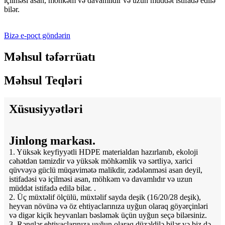
içilməsi asan, möhkəm və davamlıdır və uzun müddət istifadə edilə
bilər.
Bizə e-poçt göndərin
Məhsul təfərrüatı
Məhsul Teqləri
Xüsusiyyətləri
Jinlong markası.
1. Yüksək keyfiyyətli HDPE materialdan hazırlanıb, ekoloji
cəhətdən təmizdir və yüksək möhkəmlik və sərtliyə, xarici
qüvvəyə güclü müqavimətə malikdir, zədələnməsi asan deyil,
istifadəsi və içilməsi asan, möhkəm və davamlıdır və uzun
müddət istifadə edilə bilər. .
2. Üç müxtəlif ölçülü, müxtəlif sayda deşik (16/20/28 deşik),
heyvan növünə və öz ehtiyaclarınıza uyğun olaraq göyərçinləri
və digər kiçik heyvanları bəsləmək üçün uyğun seçə bilərsiniz.
3. Rənglər ehtiyaclarınıza uyğun olaraq düzəldilə bilər və biz də