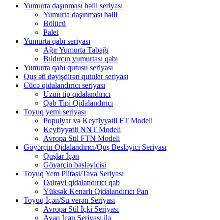
Yumurta daşınması həlli seriyası
Yumurta daşınması həlli
Bölücü
Palet
Yumurta qabı seriyası
Ağır Yumurta Tabağı
Bıldırcın yumurtası qabı
Yumurta qabı qutusu seriyası
Quş əti dəyişdirən qutular seriyası
Cücə qidalandırıcı seriyası
Uzun tip qidalandırıcı
Qab Tipi Qidalandırıcı
Toyuq yemi seriyası
Populyar və Keyfiyyətli FT Modeli
Keyfiyyətli NNT Modeli
Avropa Stil FTN Modeli
Göyərçin Qidalandırıcı/Quş Besləyici Seriyası
Quşlar İçən
Göyərçin bəsləyicisi
Toyuq Yem Plitəsi/Tava Seriyası
Dairəvi qidalandırıcı qab
Yüksək Kenarlı Qidalandırıcı Pan
Toyuq İçən/Su verən Seriyası
Avropa Stil İçki Seriyası
Ayaq İçən Seriyası ilə