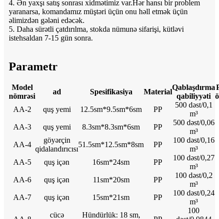
4. Ən yaxşı satış sonrası xidmətimiz var.Hər hansı bir problem
yaranarsa, komandamız müştəri üçün onu həll etmək üçün
əlimizdən gələni edəcək.
5. Daha sürətli çatdırılma, stokda nümunə sifarişi, kütləvi
istehsaldan 7-15 gün sonra.
Parametr
Model
Qablaşdırma
ad
Spesifikasiya
Material
nömrəsi
qabiliyyəti
ö
500 dəst/0,1
AA-2
quş yemi
12.5sm*9.5sm*6sm
PP
m³
500 dəst/0,06
AA-3
quş yemi
8.3sm*8.3sm*6sm
PP
m³
göyərçin
100 dəst/0,16
AA-4
51.5sm*12.5sm*8sm
PP
qidalandırıcısı
m³
100 dəst/0,27
AA-5
quş içən
16sm*24sm
PP
m³
100 dəst/0,2
AA-6
quş içən
11sm*20sm
PP
m³
100 dəst/0,24
AA-7
quş içən
15sm*21sm
PP
m³
100
cücə
Hündürlük: 18 sm,