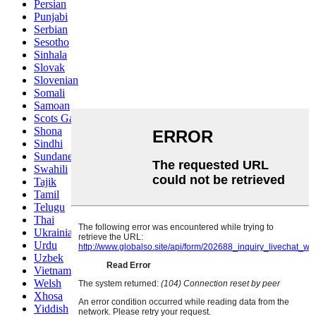
Persian
Punjabi
Serbian
Sesotho
Sinhala
Slovak
Slovenian
Somali
Samoan
Scots Gaelic
Shona
Sindhi
Sundanese
Swahili
Tajik
Tamil
Telugu
Thai
Ukrainian
Urdu
Uzbek
Vietnamese
Welsh
Xhosa
Yiddish