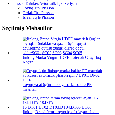
Plasson Drinker/Avtomatik İçki Seriyası
Toyuq Tipi Plasson
Ördək Tipi Plasson
Isreal Style Plasson
Seçilmiş Məhsullar
Jinlong Marka Virgin HDPE materialı Quşçuluq
Köçəri ...
Toyuq və ət üçün Jinlong marka bakirə PE
materialı...
Jinlong Brend ferma toyuq içən/sulayan 1L-1...