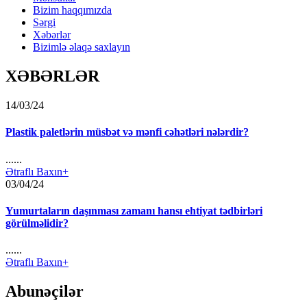
Bizim haqqımızda
Sərgi
Xəbərlər
Bizimlə əlaqə saxlayın
XƏBƏRLƏR
14/03/24
Plastik paletlərin müsbət və mənfi cəhətləri nələrdir?
......
Ətraflı Baxın+
03/04/24
Yumurtaların daşınması zamanı hansı ehtiyat tədbirləri
görülməlidir?
......
Ətraflı Baxın+
Abunəçilər