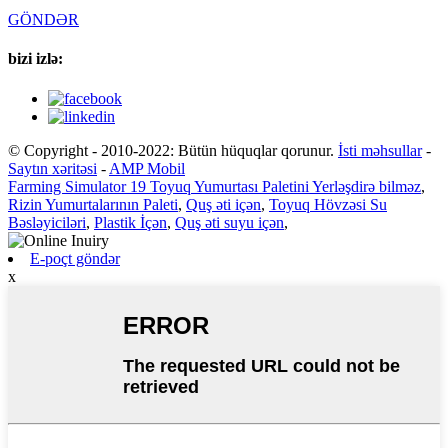
GÖNDƏR
bizi izlə:
© Copyright - 2010-2022: Bütün hüquqlar qorunur.
İsti məhsullar
-
Saytın xəritəsi
-
AMP Mobil
Farming Simulator 19 Toyuq Yumurtası Paletini Yerləşdirə bilməz
,
Rizin Yumurtalarının Paleti
,
Quş əti içən
,
Toyuq Hövzəsi Su
Bəsləyiciləri
,
Plastik İçən
,
Quş əti suyu içən
,
E-poçt göndər
x