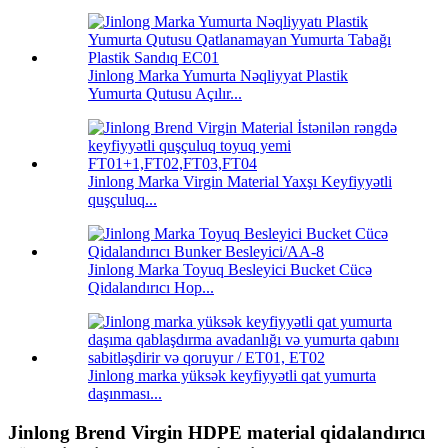
Jinlong Marka Yumurta Nəqliyyat Plastik
Yumurta Qutusu Açılır...
Jinlong Marka Virgin Material Yaxşı Keyfiyyətli
quşçuluq...
Jinlong Marka Toyuq Besleyici Bucket Cücə
Qidalandırıcı Hop...
Jinlong marka yüksək keyfiyyətli qat yumurta
daşınması...
Jinlong Brend Virgin HDPE material qidalandırıcı