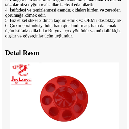
tələblərinizə uyğun məhsullar istehsal edə bilərik.
4. İstifadəsi və təmizlənməsi asandır, qidaları kirdən və zərərdən
qorumağa kömək edir.
5. Biz etiket stiker xidməti təqdim edirik və OEM-i dəstəkləyirik.
6. Çuxur çoxfunksiyalıdır, həm qidalandırmaq, həm də içmək
üçün istifadə edilə bilər.Bu yuva çox yönlüdür və müxtəlif kiçik
quşlar və göyərçinlər üçün uyğundur.
Detal Rəsm