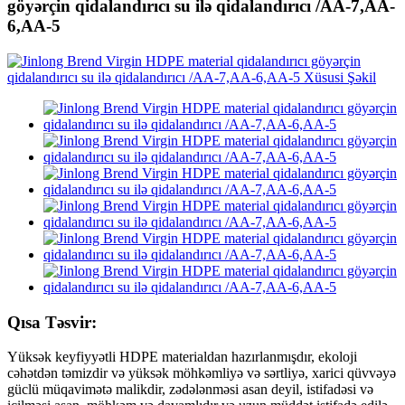
göyərçin qidalandırıcı su ilə qidalandırıcı /AA-7,AA-
6,AA-5
Qısa Təsvir:
Yüksək keyfiyyətli HDPE materialdan hazırlanmışdır, ekoloji
cəhətdən təmizdir və yüksək möhkəmliyə və sərtliyə, xarici qüvvəyə
güclü müqavimətə malikdir, zədələnməsi asan deyil, istifadəsi və