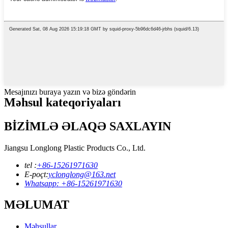
Mesajınızı buraya yazın və bizə göndərin
Məhsul kateqoriyaları
BİZİMLƏ ƏLAQƏ SAXLAYIN
Jiangsu Longlong Plastic Products Co., Ltd.
tel :
+86-15261971630
E-poçt:
yclonglong@163.net
Whatsapp: +86-15261971630
MƏLUMAT
Məhsullar