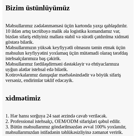
Bizim üstünlüyümüz
Məhsullarımız zədələnməməsi üçün kartonda yaxşı qablaşdırılır.
10 ildən artıq təcrübəyə malik əla logistika komandamız var,
bizdən sifariş etdiyiniz mallara stabil və sürətli çatdırılma xidməti
göstərə bilərik.
Məhsullarımızın yüksək keyfiyyətli olmasını təmin etmək üçün
məhsulun keyfiyyətini yoxlamaq üçün mütəmadi olaraq tərəfdaş
istehsalçılarımıza baş çəkirik.
Məhsullarımız fərdiləşdirməni dəstəkləyir və ehtiyaclarınıza
uyğun alətlər istehsal edə bilərik.
Kotirovkalarımız danışıqlar mərhələsindədir və böyük sifariş
versəniz, endirimlər təklif edəcəyik.
xidmətimiz
1. Hər hansı sorğuya 24 saat ərzində cavab veriləcək.
2. Professional istehsalçı, OEM/ODM sifarişləri qəbul edilir.
3. Bütün məhsullarımız göndərilməzdən əvvəl 100% yoxlanılır,
məhsullarımızdan istifadənin təhlükəsizliyinə zəmanət veririk.