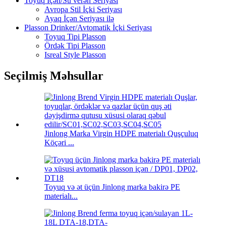
Toyuq İçən/Su verən Seriyası
Avropa Stil İçki Seriyası
Ayaq İçən Seriyası ilə
Plasson Drinker/Avtomatik İçki Seriyası
Toyuq Tipi Plasson
Ördək Tipi Plasson
Isreal Style Plasson
Seçilmiş Məhsullar
Jinlong Marka Virgin HDPE materialı Quşçuluq
Köçəri ...
Toyuq və ət üçün Jinlong marka bakirə PE
materialı...