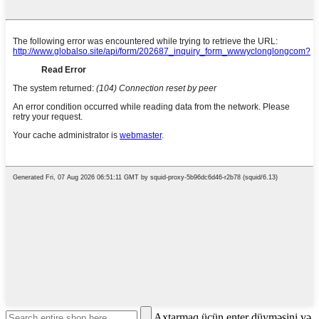
Axtarmaq üçün enter düyməsini və