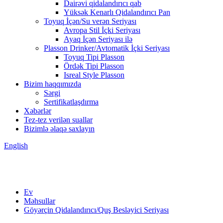
Dairəvi qidalandırıcı qab
Yüksək Kenarlı Qidalandırıcı Pan
Toyuq İçən/Su verən Seriyası
Avropa Stil İçki Seriyası
Ayaq İçən Seriyası ilə
Plasson Drinker/Avtomatik İçki Seriyası
Toyuq Tipi Plasson
Ördək Tipi Plasson
Isreal Style Plasson
Bizim haqqımızda
Sərgi
Sertifikatlaşdırma
Xəbərlər
Tez-tez verilən suallar
Bizimlə əlaqə saxlayın
English
Ev
Məhsullar
Göyərçin Qidalandırıcı/Quş Besləyici Seriyası