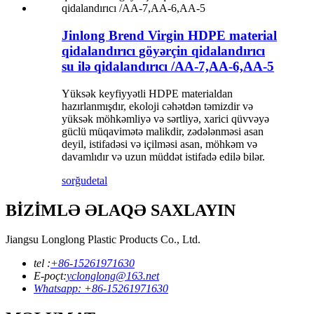
Jinlong Brend Virgin HDPE material
qidalandırıcı göyərçin qidalandırıcı
su ilə qidalandırıcı /AA-7,AA-6,AA-5
Yüksək keyfiyyətli HDPE materialdan
hazırlanmışdır, ekoloji cəhətdən təmizdir və
yüksək möhkəmliyə və sərtliyə, xarici qüvvəyə
güclü müqavimətə malikdir, zədələnməsi asan
deyil, istifadəsi və içilməsi asan, möhkəm və
davamlıdır və uzun müddət istifadə edilə bilər.
sorğu
detal
BİZİMLƏ ƏLAQƏ SAXLAYIN
Jiangsu Longlong Plastic Products Co., Ltd.
tel :
+86-15261971630
E-poçt:
yclonglong@163.net
Whatsapp: +86-15261971630