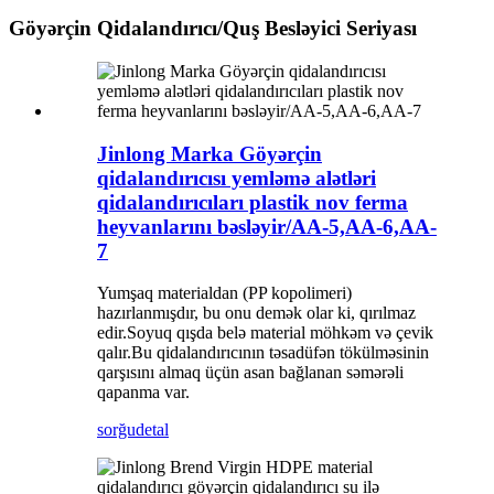
Göyərçin Qidalandırıcı/Quş Besləyici Seriyası
Jinlong Marka Göyərçin
qidalandırıcısı yemləmə alətləri
qidalandırıcıları plastik nov ferma
heyvanlarını bəsləyir/AA-5,AA-6,AA-
7
Yumşaq materialdan (PP kopolimeri)
hazırlanmışdır, bu onu demək olar ki, qırılmaz
edir.Soyuq qışda belə material möhkəm və çevik
qalır.Bu qidalandırıcının təsadüfən tökülməsinin
qarşısını almaq üçün asan bağlanan səmərəli
qapanma var.
sorğu
detal