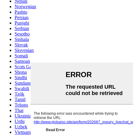
Nepali
Norwegian
Pashto
Persian
Punjabi
Serbian
Sesotho
Sinhala
Slovak
Slovenian
Somali
Samoan
Scots Gaelic
Shona
Sindhi
Sundanese
Swahili
Tajik
Tamil
Telugu
Thai
Ukrainian
Urdu
Uzbek
Vietnamese