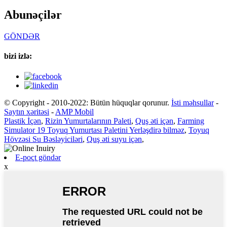
Abunəçilər
GÖNDƏR
bizi izlə:
© Copyright - 2010-2022: Bütün hüquqlar qorunur.
İsti məhsullar
-
Saytın xəritəsi
-
AMP Mobil
Plastik İçən
,
Rizin Yumurtalarının Paleti
,
Quş əti içən
,
Farming
Simulator 19 Toyuq Yumurtası Paletini Yerləşdirə bilməz
,
Toyuq
Hövzəsi Su Bəsləyiciləri
,
Quş əti suyu içən
,
E-poçt göndər
x