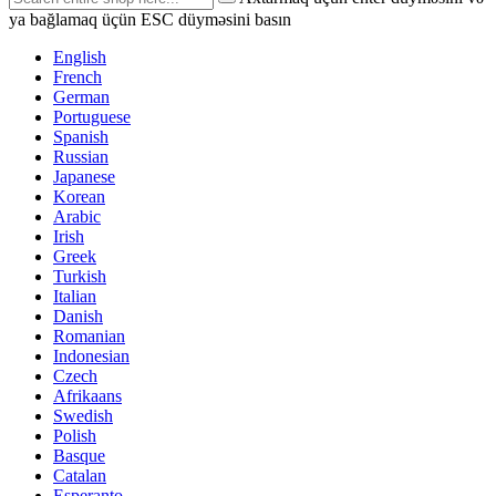
ya bağlamaq üçün ESC düyməsini basın
English
French
German
Portuguese
Spanish
Russian
Japanese
Korean
Arabic
Irish
Greek
Turkish
Italian
Danish
Romanian
Indonesian
Czech
Afrikaans
Swedish
Polish
Basque
Catalan
Esperanto