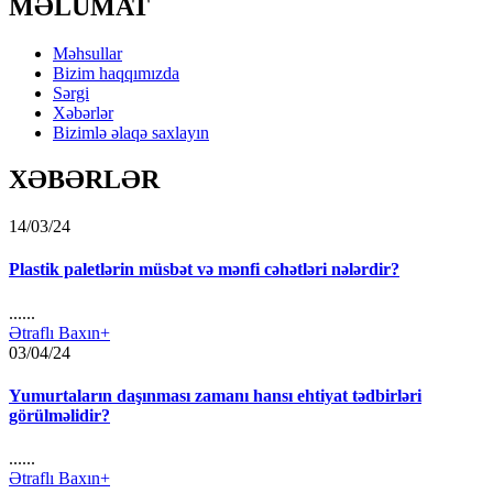
MƏLUMAT
Məhsullar
Bizim haqqımızda
Sərgi
Xəbərlər
Bizimlə əlaqə saxlayın
XƏBƏRLƏR
14/03/24
Plastik paletlərin müsbət və mənfi cəhətləri nələrdir?
......
Ətraflı Baxın+
03/04/24
Yumurtaların daşınması zamanı hansı ehtiyat tədbirləri
görülməlidir?
......
Ətraflı Baxın+