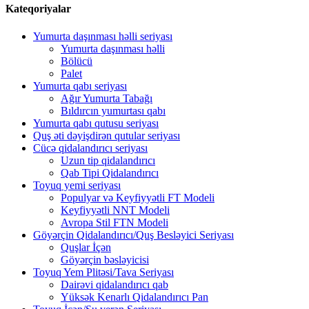
Kateqoriyalar
Yumurta daşınması həlli seriyası
Yumurta daşınması həlli
Bölücü
Palet
Yumurta qabı seriyası
Ağır Yumurta Tabağı
Bıldırcın yumurtası qabı
Yumurta qabı qutusu seriyası
Quş əti dəyişdirən qutular seriyası
Cücə qidalandırıcı seriyası
Uzun tip qidalandırıcı
Qab Tipi Qidalandırıcı
Toyuq yemi seriyası
Populyar və Keyfiyyətli FT Modeli
Keyfiyyətli NNT Modeli
Avropa Stil FTN Modeli
Göyərçin Qidalandırıcı/Quş Besləyici Seriyası
Quşlar İçən
Göyərçin bəsləyicisi
Toyuq Yem Plitəsi/Tava Seriyası
Dairəvi qidalandırıcı qab
Yüksək Kenarlı Qidalandırıcı Pan