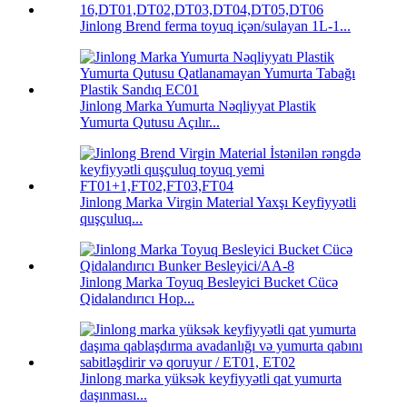
Jinlong Brend ferma toyuq içən/sulayan 1L-1...
Jinlong Marka Yumurta Nəqliyyat Plastik
Yumurta Qutusu Açılır...
Jinlong Marka Virgin Material Yaxşı Keyfiyyətli
quşçuluq...
Jinlong Marka Toyuq Besleyici Bucket Cücə
Qidalandırıcı Hop...
Jinlong marka yüksək keyfiyyətli qat yumurta
daşınması...