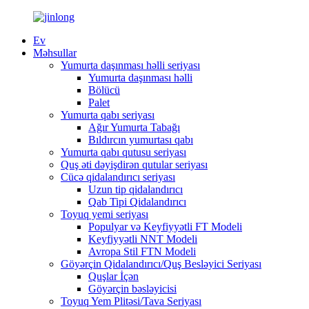
Ev
Məhsullar
Yumurta daşınması həlli seriyası
Yumurta daşınması həlli
Bölücü
Palet
Yumurta qabı seriyası
Ağır Yumurta Tabağı
Bıldırcın yumurtası qabı
Yumurta qabı qutusu seriyası
Quş əti dəyişdirən qutular seriyası
Cücə qidalandırıcı seriyası
Uzun tip qidalandırıcı
Qab Tipi Qidalandırıcı
Toyuq yemi seriyası
Populyar və Keyfiyyətli FT Modeli
Keyfiyyətli NNT Modeli
Avropa Stil FTN Modeli
Göyərçin Qidalandırıcı/Quş Besləyici Seriyası
Quşlar İçən
Göyərçin bəsləyicisi
Toyuq Yem Plitəsi/Tava Seriyası