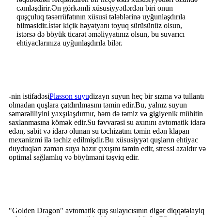
cəmləşdirir.Ən görkəmli xüsusiyyətlərdən biri onun
quşçuluq təsərrüfatının xüsusi tələblərinə uyğunlaşdırıla
bilməsidir.İstər kiçik həyətyanı toyuq sürüsünüz olsun,
istərsə də böyük ticarət əməliyyatınız olsun, bu suvarıcı
ehtiyaclarınıza uyğunlaşdırıla bilər.
-nin istifadəsi
Plasson suyu
dizayn suyun heç bir sızma və tullantı
olmadan quşlara çatdırılmasını təmin edir.Bu, yalnız suyun
səmərəliliyini yaxşılaşdırmır, həm də təmiz və gigiyenik mühitin
saxlanmasına kömək edir.Su fəvvarəsi su axınını avtomatik idarə
edən, sabit və idarə olunan su təchizatını təmin edən klapan
mexanizmi ilə təchiz edilmişdir.Bu xüsusiyyət quşların ehtiyac
duyduqları zaman suya hazır çıxışını təmin edir, stressi azaldır və
optimal sağlamlıq və böyüməni təşviq edir.
"Golden Dragon" avtomatik quş sulayıcısının digər diqqətəlayiq