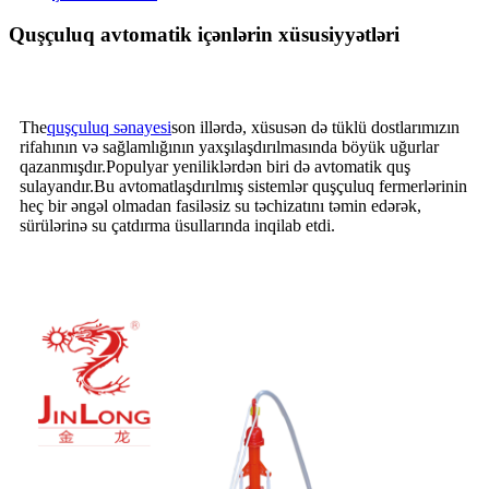
Quşçuluq avtomatik içənlərin xüsusiyyətləri
The
quşçuluq sənayesi
son illərdə, xüsusən də tüklü dostlarımızın
rifahının və sağlamlığının yaxşılaşdırılmasında böyük uğurlar
qazanmışdır.Populyar yeniliklərdən biri də avtomatik quş
sulayandır.Bu avtomatlaşdırılmış sistemlər quşçuluq fermerlərinin
heç bir əngəl olmadan fasiləsiz su təchizatını təmin edərək,
sürülərinə su çatdırma üsullarında inqilab etdi.