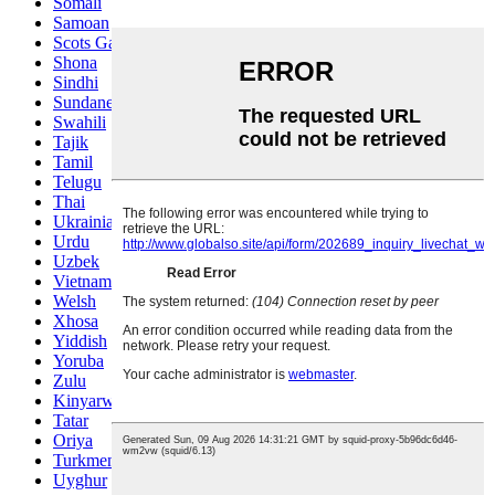
Somali
Samoan
Scots Gaelic
Shona
Sindhi
Sundanese
Swahili
Tajik
Tamil
Telugu
Thai
Ukrainian
Urdu
Uzbek
Vietnamese
Welsh
Xhosa
Yiddish
Yoruba
Zulu
Kinyarwanda
Tatar
Oriya
Turkmen
Uyghur