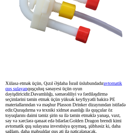
Xülasə etmək üçün, Qızıl Əjdaha İsrail üslubundadır
avtomatik
quş sulayan
quşçuluq sənayesi üçün oyun
dəyişdiricidir.Davamlılığı, səmərəliliyi və fərdiləşdirmə
seçimlərini təmin etmək üçün yüksək keyfiyyətli bakirə PE
materiallarından və məşhur Plasson Drinker dizaynından istifadə
edir.Quraşdırma və texniki xidmət asanlığı ilə quşçular öz
toyuqlarını daimi təmiz şirin su ilə təmin etməklə yanaşı, vaxt,
səy və xərclərə qənaət edə bilərlər.Golden Dragon brendi kimi
avtomatik quş sulayana investisiya qoymaq, şübhəsiz ki, daha
sağlam, daha məhsuldar quş əti ilə nəticələnəcək.