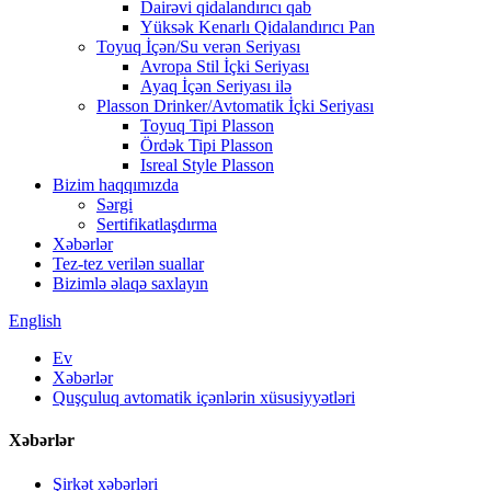
Dairəvi qidalandırıcı qab
Yüksək Kenarlı Qidalandırıcı Pan
Toyuq İçən/Su verən Seriyası
Avropa Stil İçki Seriyası
Ayaq İçən Seriyası ilə
Plasson Drinker/Avtomatik İçki Seriyası
Toyuq Tipi Plasson
Ördək Tipi Plasson
Isreal Style Plasson
Bizim haqqımızda
Sərgi
Sertifikatlaşdırma
Xəbərlər
Tez-tez verilən suallar
Bizimlə əlaqə saxlayın
English
Ev
Xəbərlər
Quşçuluq avtomatik içənlərin xüsusiyyətləri
Xəbərlər
Şirkət xəbərləri