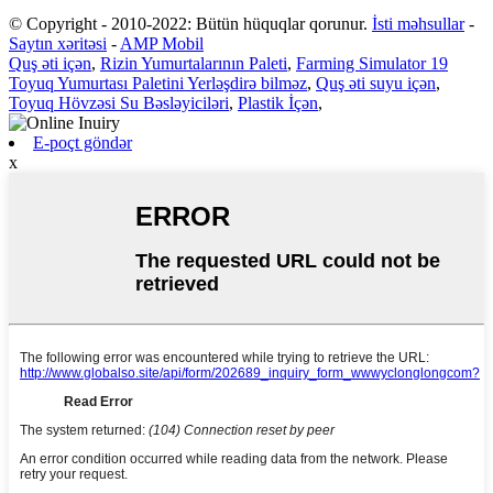
© Copyright - 2010-2022: Bütün hüquqlar qorunur.
İsti məhsullar
-
Saytın xəritəsi
-
AMP Mobil
Quş əti içən
,
Rizin Yumurtalarının Paleti
,
Farming Simulator 19
Toyuq Yumurtası Paletini Yerləşdirə bilməz
,
Quş əti suyu içən
,
Toyuq Hövzəsi Su Bəsləyiciləri
,
Plastik İçən
,
E-poçt göndər
x