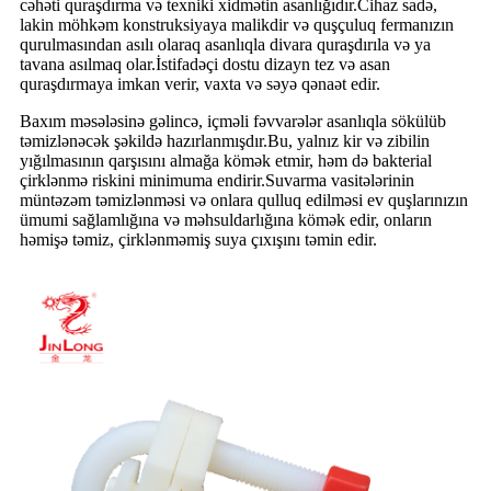
cəhəti quraşdırma və texniki xidmətin asanlığıdır.Cihaz sadə,
lakin möhkəm konstruksiyaya malikdir və quşçuluq fermanızın
qurulmasından asılı olaraq asanlıqla divara quraşdırıla və ya
tavana asılmaq olar.İstifadəçi dostu dizayn tez və asan
quraşdırmaya imkan verir, vaxta və səyə qənaət edir.
Baxım məsələsinə gəlincə, içməli fəvvarələr asanlıqla sökülüb
təmizlənəcək şəkildə hazırlanmışdır.Bu, yalnız kir və zibilin
yığılmasının qarşısını almağa kömək etmir, həm də bakterial
çirklənmə riskini minimuma endirir.Suvarma vasitələrinin
müntəzəm təmizlənməsi və onlara qulluq edilməsi ev quşlarınızın
ümumi sağlamlığına və məhsuldarlığına kömək edir, onların
həmişə təmiz, çirklənməmiş suya çıxışını təmin edir.