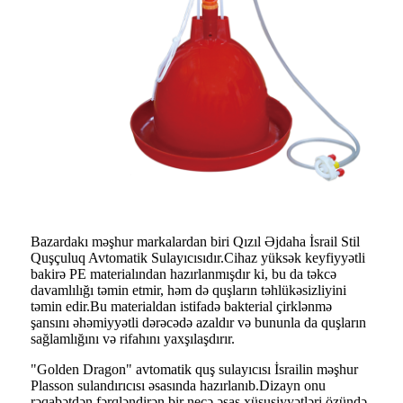
Bazardakı məşhur markalardan biri Qızıl Əjdaha İsrail Stil
Quşçuluq Avtomatik Sulayıcısıdır.Cihaz yüksək keyfiyyətli
bakirə PE materialından hazırlanmışdır ki, bu da təkcə
davamlılığı təmin etmir, həm də quşların təhlükəsizliyini
təmin edir.Bu materialdan istifadə bakterial çirklənmə
şansını əhəmiyyətli dərəcədə azaldır və bununla da quşların
sağlamlığını və rifahını yaxşılaşdırır.
"Golden Dragon" avtomatik quş sulayıcısı İsrailin məşhur
Plasson sulandırıcısı əsasında hazırlanıb.Dizayn onu
rəqabətdən fərqləndirən bir neçə əsas xüsusiyyətləri özündə