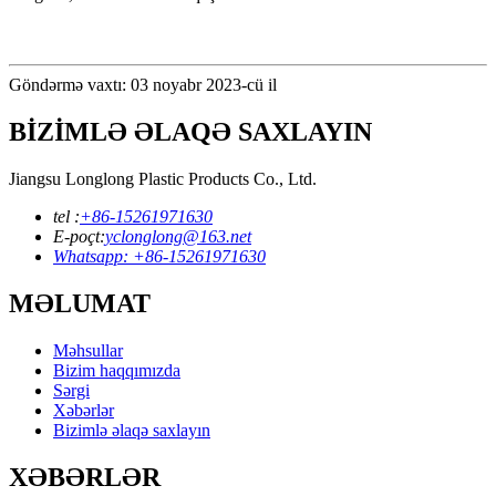
Göndərmə vaxtı: 03 noyabr 2023-cü il
BİZİMLƏ ƏLAQƏ SAXLAYIN
Jiangsu Longlong Plastic Products Co., Ltd.
tel :
+86-15261971630
E-poçt:
yclonglong@163.net
Whatsapp: +86-15261971630
MƏLUMAT
Məhsullar
Bizim haqqımızda
Sərgi
Xəbərlər
Bizimlə əlaqə saxlayın
XƏBƏRLƏR