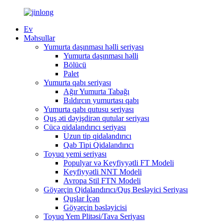
Ev
Məhsullar
Yumurta daşınması həlli seriyası
Yumurta daşınması həlli
Bölücü
Palet
Yumurta qabı seriyası
Ağır Yumurta Tabağı
Bıldırcın yumurtası qabı
Yumurta qabı qutusu seriyası
Quş əti dəyişdirən qutular seriyası
Cücə qidalandırıcı seriyası
Uzun tip qidalandırıcı
Qab Tipi Qidalandırıcı
Toyuq yemi seriyası
Populyar və Keyfiyyətli FT Modeli
Keyfiyyətli NNT Modeli
Avropa Stil FTN Modeli
Göyərçin Qidalandırıcı/Quş Besləyici Seriyası
Quşlar İçən
Göyərçin bəsləyicisi
Toyuq Yem Plitəsi/Tava Seriyası