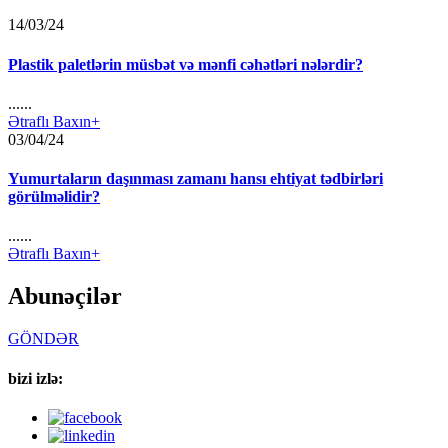
14/03/24
Plastik paletlərin müsbət və mənfi cəhətləri nələrdir?
......
Ətraflı Baxın+
03/04/24
Yumurtaların daşınması zamanı hansı ehtiyat tədbirləri
görülməlidir?
......
Ətraflı Baxın+
Abunəçilər
GÖNDƏR
bizi izlə: